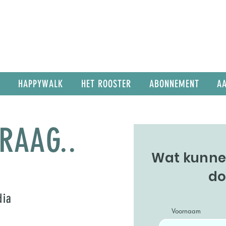
SLOWRUN HOOFDDORP
HAPPYWALK
HET ROOSTER
ABONNEMENT
A
VRAAG..
Wat kunnen
do
dia
Voornaam