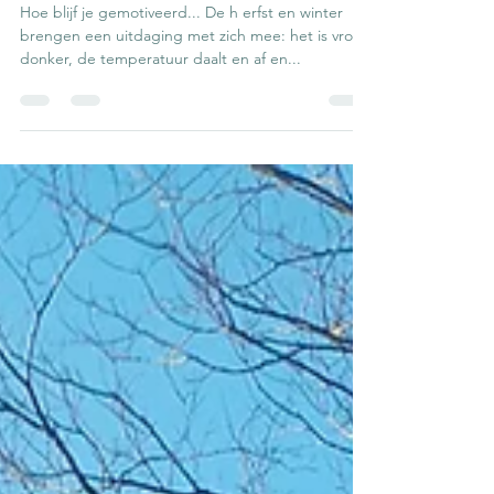
Marie-jose Keur
12 nov 2024
3 minuten om te lezen
Hardlopen in de herfst en winter
Hoe blijf je gemotiveerd... De h erfst en winter
brengen een uitdaging met zich mee: het is vroeg
donker, de temperatuur daalt en af en...