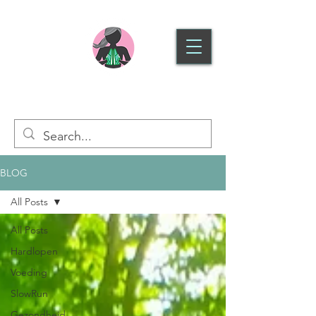
SLOWRUN HOOFDDORP
BLOG
All Posts
All Posts
Hardlopen
Voeding
SlowRun
Gezondheid