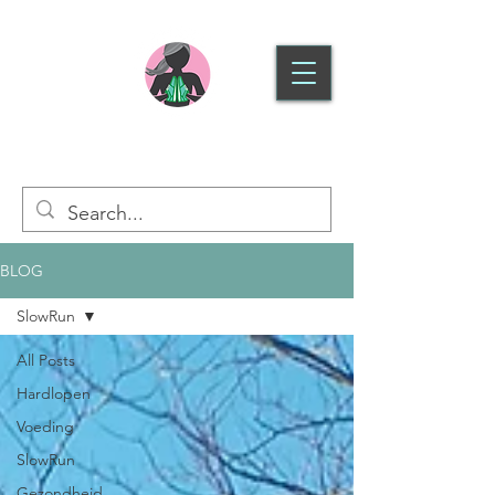
SLOWRUN HOOFDDORP
BLOG
SlowRun
All Posts
Hardlopen
Voeding
SlowRun
Gezondheid