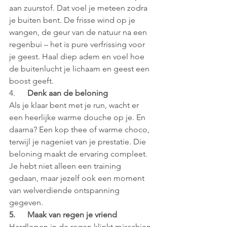
aan zuurstof. Dat voel je meteen zodra 
je buiten bent. De frisse wind op je 
wangen, de geur van de natuur na een 
regenbui – het is pure verfrissing voor 
je geest. Haal diep adem en voel hoe 
de buitenlucht je lichaam en geest een 
boost geeft.
4.      
Denk aan de beloning
Als je klaar bent met je run, wacht er 
een heerlijke warme douche op je. En 
daarna? Een kop thee of warme choco, 
terwijl je nageniet van je prestatie. Die 
beloning maakt de ervaring compleet. 
Je hebt niet alleen een training 
gedaan, maar jezelf ook een moment 
van welverdiende ontspanning 
gegeven.
5.      Maak van regen je vriend
Hardlopen in de regen klinkt misschien 