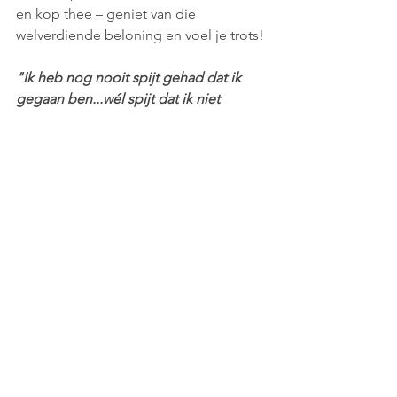
en kop thee – geniet van die 
welverdiende beloning en voel je trots!
"Ik heb nog nooit spijt gehad dat ik 
gegaan ben...wél spijt dat ik niet 
gegaan ben"
Alles weergeven
Recente blogposts