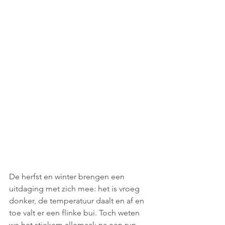
De h
erfst en winter brengen een 
uitdaging met zich mee: het is vroeg 
donker, de temperatuur daalt en af en 
toe valt er een flinke bui. Toch weten 
we het stiekem allemaal: na een run 