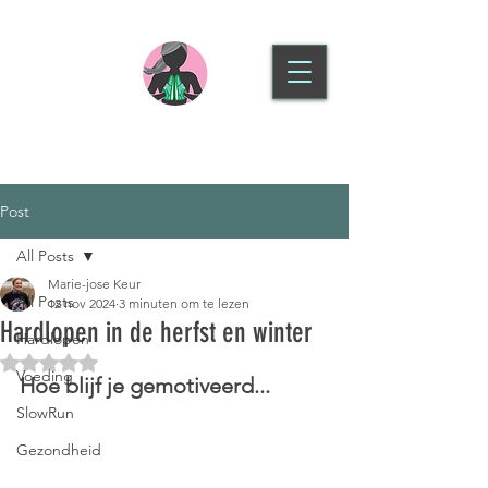
SLOWRUN HOOFDDORP
Post
All Posts
Marie-jose Keur
All Posts
12 nov 2024
3 minuten om te lezen
Hardlopen in de herfst en winter
Hardlopen
Beoordeeld met NaN uit 5 sterren.
Voeding
Hoe blijf je gemotiveerd...
SlowRun
Gezondheid