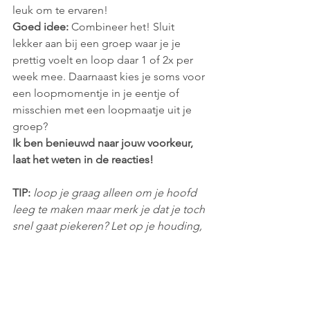
leuk om te ervaren!
Goed idee: 
Combineer het! Sluit 
lekker aan bij een groep waar je je 
prettig voelt en loop daar 1 of 2x per 
week mee. Daarnaast kies je soms voor 
een loopmomentje in je eentje of 
misschien met een loopmaatje uit je 
groep?
Ik ben benieuwd naar jouw voorkeur, 
laat het weten in de reacties!
TIP:
 loop je graag alleen om je hoofd 
leeg te maken maar merk je dat je toch 
snel gaat piekeren? Let op je houding, 
kijk vooruit of om je heen! Blijf 
niet 
naar de grond staren 
want dan komen 
er snel piekergedachten voorbij. Dus je 
hoofd omhoog en geef je ogen de 
kost, geniet van de uitzichten en de 