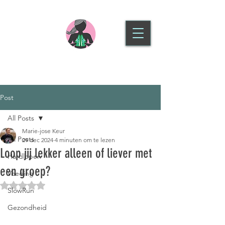
SLOWRUN HOOFDDORP
Post
All Posts
Marie-jose Keur
All Posts
29 dec 2024
4 minuten om te lezen
Loop jij lekker alleen of liever met
Hardlopen
een groep?
Voeding
Beoordeeld met NaN uit 5 sterren.
SlowRun
Gezondheid